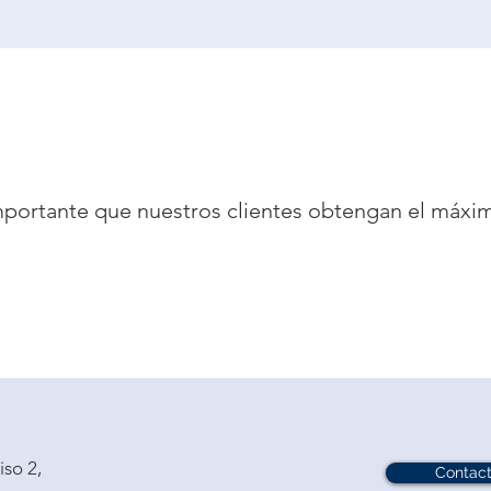
mportante que nuestros clientes obtengan el máxim
mportante que nuestros clientes obtengan el máx
iso 2,
Contac