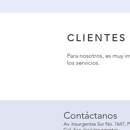
CLIENTES
Para nosotros, es muy i
los servicios.
Para nosotros, es muy i
a los servicios.
Contáctanos
Av. Insurgentes Sur No. 1647, P
Col. San José Insurgentes,