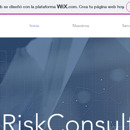
b se diseñó con la plataforma
.com
. Crea tu página web hoy.
Inicio
Nosotros
Serv
RiskConsul