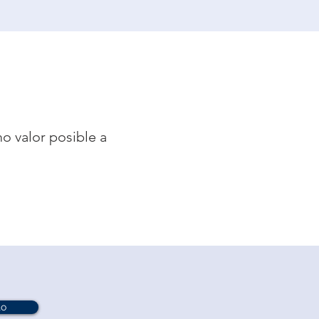
o valor posible a
imo valor posible
to